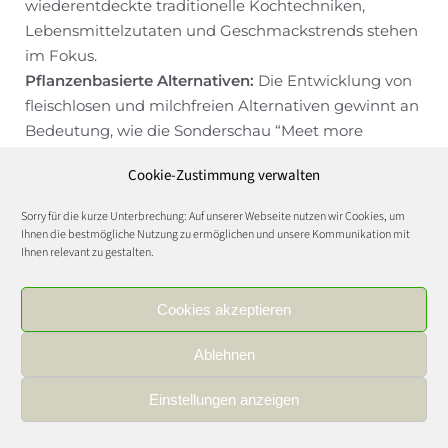
wiederentdeckte traditionelle Kochtechniken,
Lebensmittelzutaten und Geschmackstrends stehen
im Fokus.
Pflanzenbasierte Alternativen:
Die Entwicklung von
fleischlosen und milchfreien Alternativen gewinnt an
Bedeutung, wie die Sonderschau “Meet more
Meatless and Dairy Alternatives” auf der ANUGA
Cookie-Zustimmung verwalten
zeigte. Nach Entwicklungen, die auf Soja und Erbsen-
Protein basieren, ist Cultured Meat (In-vitro Fleisch,
Sorry für die kurze Unterbrechung: Auf unserer Webseite nutzen wir Cookies, um
Geflügel und Fisch) „the next big thing“.
Ihnen die bestmögliche Nutzung zu ermöglichen und unsere Kommunikation mit
Ihnen relevant zu gestalten.
Markttrends und Verbraucherakzeptanz: Analyse der
Marktentwicklung und Konsumententrends bei
pflanzlichen und alternativen Proteinquellen.
Cookies akzeptieren
Technologische Innovationen:
Neue Technologien in
Ablehnen
der Entwicklung von Plant-Based-Produkten, wie
Fermentation, Zellkultivierung oder
Einstellungen anzeigen
Präzisionsfermentation.