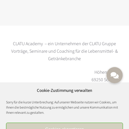
CLATU Academy – ein Unternehmen der CLATU Gruppe
Vorträge, Seminare und Coaching für die Lebensmittel- &
Getränkebranche
Höhenweg 33
69250 Schönau
Cookie-Zustimmung verwalten
Langer Anger 7-9
69115 Heidelberg
Sorry für die kurze Unterbrechung: Auf unserer Webseite nutzen wir Cookies, um
Ihnen die bestmögliche Nutzung zu ermöglichen und unsere Kommunikation mit
Ihnen relevant zu gestalten.
Coworking-Büros und Veranstaltungen in allen größeren
Städten
www.foodandwineculture.com