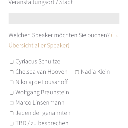
Veranstaltungsort / Stadt
Bitte lasse dieses Feld leer.
Welchen Speaker möchten Sie buchen?
(→
Übersicht aller Speaker)
Cyriacus Schultze
Chelsea van Hooven
Nadja Klein
Nikolaj de Lousanoff
Wolfgang Braunstein
Marco Linsenmann
Jeden der genannten
TBD / zu besprechen