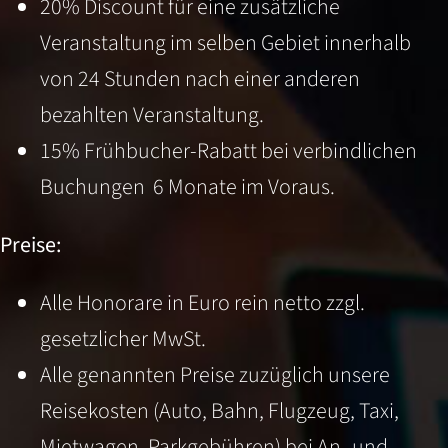
20% Discount für eine zusätzliche
Veranstaltung im selben Gebiet innerhalb
von 24 Stunden nach einer anderen
bezahlten Veranstaltung.
15% Frühbucher-Rabatt bei verbindlichen
Buchungen 6 Monate im Voraus.
Preise:
Alle Honorare in Euro rein netto zzgl.
gesetzlicher MwSt.
Alle genannten Preise zuzüglich unsere
Reisekosten (Auto, Bahn, Flugzeug, Taxi,
Mietwagen, Parkgebühren) bei An- und