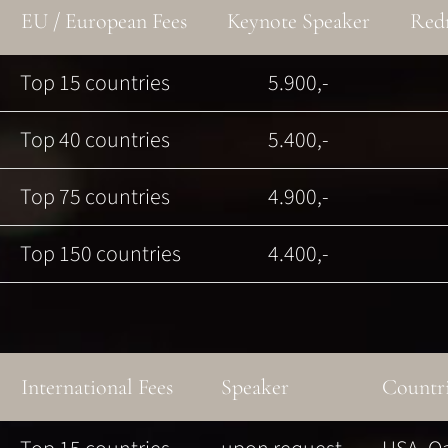
EU / European Fees
Keynote Speaker
Red
Top 15 countries
5.900,-
Top 40 countries
5.400,-
Top 75 countries
4.900,-
Top 150 countries
4.400,-
International Fees
Speaker
Countr