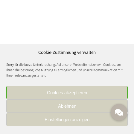
Cookie-Zustimmung verwalten
Sorry für die kurze Unterbrechung: Auf unserer Webseite nutzen wir Cookies, um
Ihnen die bestmögliche Nutzung zu ermöglichen und unsere Kommunikation mit
Ihnen relevant zu gestalten.
Cookies akzeptieren
Ablehnen
Einstellungen anzeigen
IMPRESSUM
|
DATENSCHUTZ
|
KARRIERE
FOOD AND WINE CULTURE © Copyright 2021 | All Rights Reserved