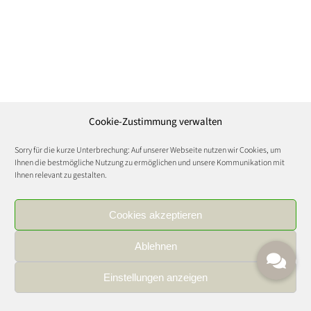
Cookie-Zustimmung verwalten
Sorry für die kurze Unterbrechung: Auf unserer Webseite nutzen wir Cookies, um
Ihnen die bestmögliche Nutzung zu ermöglichen und unsere Kommunikation mit
Ihnen relevant zu gestalten.
Cookies akzeptieren
Ablehnen
Einstellungen anzeigen
IMPRESSUM
|
DATENSCHUTZ
|
KARRIERE
FOOD AND WINE CULTURE © Copyright 2021 | All Rights Reserved