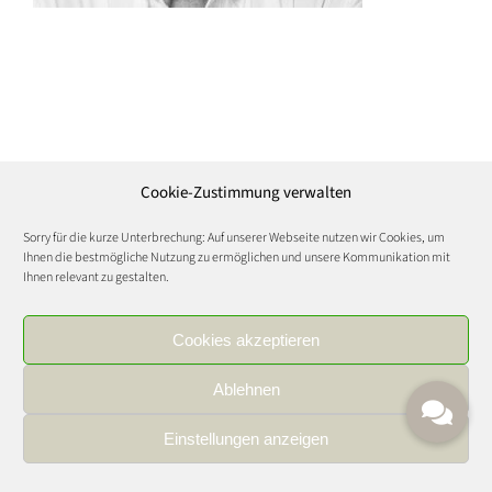
Cookie-Zustimmung verwalten
Sorry für die kurze Unterbrechung: Auf unserer Webseite nutzen wir Cookies, um
Ihnen die bestmögliche Nutzung zu ermöglichen und unsere Kommunikation mit
Ihnen relevant zu gestalten.
Cookies akzeptieren
Ablehnen
Einstellungen anzeigen
IMPRESSUM
|
DATENSCHUTZ
|
KARRIERE
FOOD AND WINE CULTURE © Copyright 2021 | All Rights Reserved