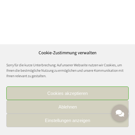
Cookie-Zustimmung verwalten
Sorry für die kurze Unterbrechung: Auf unserer Webseite nutzen wir Cookies, um
Ihnen die bestmögliche Nutzung zu ermöglichen und unsere Kommunikation mit
Ihnen relevant zu gestalten.
Cookies akzeptieren
Ablehnen
Einstellungen anzeigen
IMPRESSUM
|
DATENSCHUTZ
|
KARRIERE
FOOD AND WINE CULTURE © Copyright 2021 | All Rights Reserved