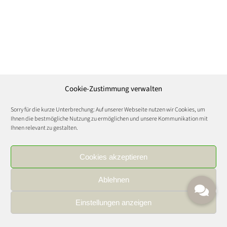
Cookie-Zustimmung verwalten
Sorry für die kurze Unterbrechung: Auf unserer Webseite nutzen wir Cookies, um
Ihnen die bestmögliche Nutzung zu ermöglichen und unsere Kommunikation mit
Ihnen relevant zu gestalten.
Cookies akzeptieren
Ablehnen
Einstellungen anzeigen
IMPRESSUM
|
DATENSCHUTZ
|
KARRIERE
FOOD AND WINE CULTURE © Copyright 2021 | All Rights Reserved