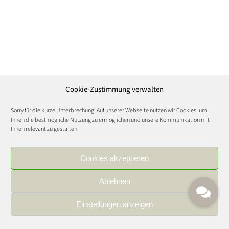
Cookie-Zustimmung verwalten
Sorry für die kurze Unterbrechung: Auf unserer Webseite nutzen wir Cookies, um
Ihnen die bestmögliche Nutzung zu ermöglichen und unsere Kommunikation mit
Ihnen relevant zu gestalten.
Cookies akzeptieren
Ablehnen
Einstellungen anzeigen
IMPRESSUM
|
DATENSCHUTZ
|
KARRIERE
FOOD AND WINE CULTURE © Copyright 2021 | All Rights Reserved