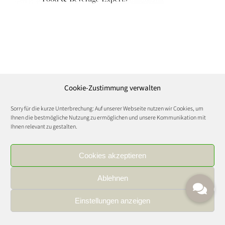
Cookie-Zustimmung verwalten
Sorry für die kurze Unterbrechung: Auf unserer Webseite nutzen wir Cookies, um
Ihnen die bestmögliche Nutzung zu ermöglichen und unsere Kommunikation mit
Ihnen relevant zu gestalten.
Cookies akzeptieren
Ablehnen
Einstellungen anzeigen
IMPRESSUM
|
DATENSCHUTZ
|
KARRIERE
FOOD AND WINE CULTURE © Copyright 2021 | All Rights Reserved