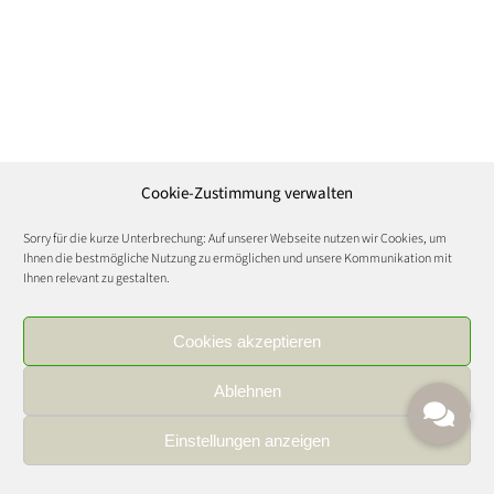
Cookie-Zustimmung verwalten
Sorry für die kurze Unterbrechung: Auf unserer Webseite nutzen wir Cookies, um
Ihnen die bestmögliche Nutzung zu ermöglichen und unsere Kommunikation mit
Ihnen relevant zu gestalten.
Cookies akzeptieren
Ablehnen
Einstellungen anzeigen
IMPRESSUM
|
DATENSCHUTZ
|
KARRIERE
FOOD AND WINE CULTURE © Copyright 2021 | All Rights Reserved