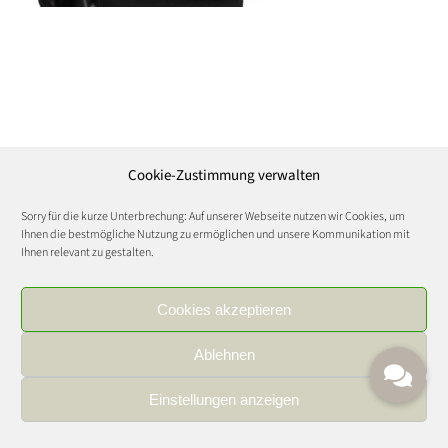
Cookie-Zustimmung verwalten
Sorry für die kurze Unterbrechung: Auf unserer Webseite nutzen wir Cookies, um
Ihnen die bestmögliche Nutzung zu ermöglichen und unsere Kommunikation mit
Ihnen relevant zu gestalten.
Cookies akzeptieren
Ablehnen
Einstellungen anzeigen
IMPRESSUM
|
DATENSCHUTZ
|
KARRIERE
FOOD AND WINE CULTURE © Copyright 2021 | All Rights Reserved