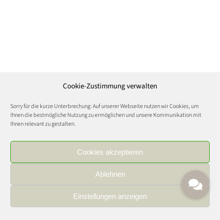
Cookie-Zustimmung verwalten
Sorry für die kurze Unterbrechung: Auf unserer Webseite nutzen wir Cookies, um
Ihnen die bestmögliche Nutzung zu ermöglichen und unsere Kommunikation mit
Ihnen relevant zu gestalten.
Cookies akzeptieren
Ablehnen
Einstellungen anzeigen
IMPRESSUM
|
DATENSCHUTZ
|
KARRIERE
FOOD AND WINE CULTURE © Copyright 2021 | All Rights Reserved