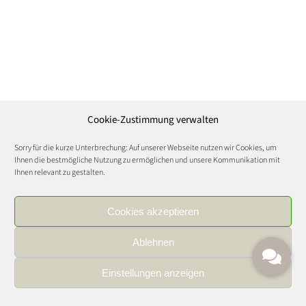
Cookie-Zustimmung verwalten
Sorry für die kurze Unterbrechung: Auf unserer Webseite nutzen wir Cookies, um
Ihnen die bestmögliche Nutzung zu ermöglichen und unsere Kommunikation mit
Ihnen relevant zu gestalten.
Cookies akzeptieren
Ablehnen
Einstellungen anzeigen
IMPRESSUM
|
DATENSCHUTZ
|
KARRIERE
FOOD AND WINE CULTURE © Copyright 2021 | All Rights Reserved