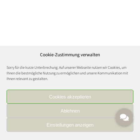
Cookie-Zustimmung verwalten
Sorry für die kurze Unterbrechung: Auf unserer Webseite nutzen wir Cookies, um
Ihnen die bestmögliche Nutzung zu ermöglichen und unsere Kommunikation mit
Ihnen relevant zu gestalten.
Cookies akzeptieren
Ablehnen
Einstellungen anzeigen
IMPRESSUM
|
DATENSCHUTZ
|
KARRIERE
FOOD AND WINE CULTURE © Copyright 2021 | All Rights Reserved