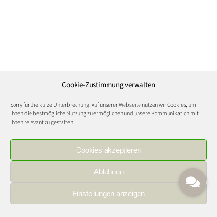
Cookie-Zustimmung verwalten
Sorry für die kurze Unterbrechung: Auf unserer Webseite nutzen wir Cookies, um
Ihnen die bestmögliche Nutzung zu ermöglichen und unsere Kommunikation mit
Ihnen relevant zu gestalten.
Cookies akzeptieren
Ablehnen
Einstellungen anzeigen
IMPRESSUM
|
DATENSCHUTZ
|
KARRIERE
FOOD AND WINE CULTURE © Copyright 2021 | All Rights Reserved