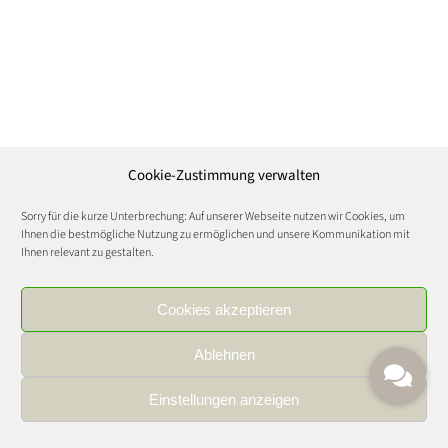
Cookie-Zustimmung verwalten
Sorry für die kurze Unterbrechung: Auf unserer Webseite nutzen wir Cookies, um
Ihnen die bestmögliche Nutzung zu ermöglichen und unsere Kommunikation mit
Ihnen relevant zu gestalten.
Cookies akzeptieren
Ablehnen
Einstellungen anzeigen
IMPRESSUM
|
DATENSCHUTZ
|
KARRIERE
FOOD AND WINE CULTURE © Copyright 2021 | All Rights Reserved