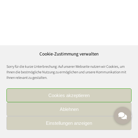
Cookie-Zustimmung verwalten
Sorry für die kurze Unterbrechung: Auf unserer Webseite nutzen wir Cookies, um
Ihnen die bestmögliche Nutzung zu ermöglichen und unsere Kommunikation mit
Ihnen relevant zu gestalten.
Cookies akzeptieren
Ablehnen
Einstellungen anzeigen
IMPRESSUM
|
DATENSCHUTZ
|
KARRIERE
FOOD AND WINE CULTURE © Copyright 2021 | All Rights Reserved