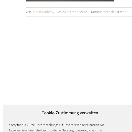
für
Von
AdminAcademy
|
28. September 2016
|
Kommentare deaktiviert
abo
Cookie-Zustimmung verwalten
Sorry für die kurze Unterbrechung: Auf unserer Webseite nutzen wir
Cookies, um Ihnen die bestmögliche Nutzung zu ermöglichen und